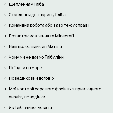
Щеплення у Гліба
Ставлення до тварин у Гліба
Командна робота або Тато теж у справі
Розвиток мовлення та Minecraft
Наш молодший син Матвій
Чому ми не даємо Глібу ліки
Поїздки на море
Поведінковий договір
Мої критерії хорошого фахівця з прикладного
аналізу поведінки
Як Гліб вчився чекати