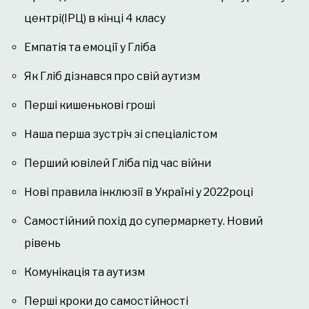
центрі(ІРЦ) в кінці 4 класу
Емпатія та емоції у Гліба
Як Гліб дізнався про свій аутизм
Перші кишенькові гроші
Наша перша зустріч зі спеціалістом
Перший ювілей Гліба під час війни
Нові правила інклюзії в Україні у 2022році
Самостійний похід до супермаркету. Новий
рівень
Комунікація та аутизм
Перші кроки до самостійності