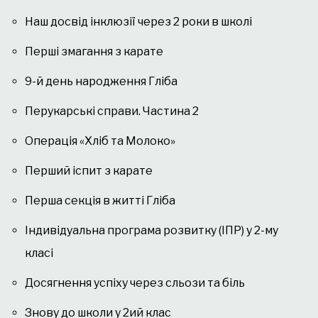
Наш досвід інклюзії через 2 роки в школі
Перші змагання з карате
9-й день народження Гліба
Перукарські справи. Частина 2
Операція «Хліб та Молоко»
Перший іспит з карате
Перша секція в житті Гліба
Індивідуальна програма розвитку (ІПР) у 2-му
класі
Досягнення успіху через сльози та біль
Знову до школи у 2ий клас