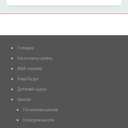
Головна
На початку шляху
АВА-терапія
Наші будні
Дитячий садок
Школа
Початкова школа
Середня школа