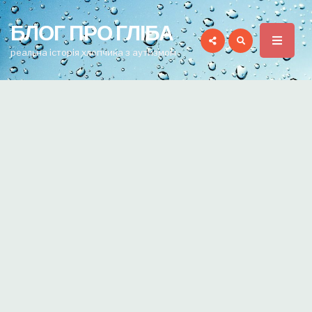
for:
БЛОГ ПРО ГЛІБА
реальна історія хлопчика з аутизмом