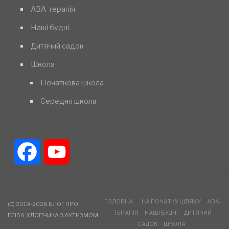
АВА-терапія
Наші будні
Дитячий садок
Школа
Початкова школа
Середня школа
Facebook
YouTube
Channel
ГОЛОВНА
НА ПОЧАТКУ ШЛЯХУ
АВА-
(C) 2019-2026 БЛОГ ПРО
ТЕРАПІЯ
НАШІ БУДНІ
ДИТЯЧИЙ
ГЛІБА,ХЛОПЧИКА З АУТИЗМОМ
САДОК
ШКОЛА