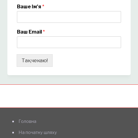
Ваше Ім'я
*
Ваш Email
*
Так,чекаю!
Головна
На початку шляху