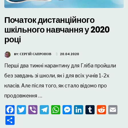
Початок дистанційного
шкільного навчання у 2020
році
BY:
СЕРГІЙ САПРОНОВ
20.04.2020
Перші два тижні карантину для Гліба пройшли
без завдань зі школи, як і для всіх учнів 1-2х
класів. Але після того, як стало відомо про
продовження …
Facebook
Twitter
Viber
Telegram
WhatsApp
Messenger
LinkedIn
Tumblr
Redd
Em
Поділитися