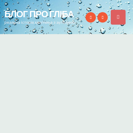
for:
БЛОГ ПРО ГЛІБА
реальна історія хлопчика з аутизмом