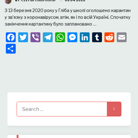
BY:
СЕРГІЙ САПРОНОВ
05.04.2020
З 13 березня 2020 року у Гліба у школі оголошено карантин
у зв’язку з коронавірусом, втім, як і по всій Україні. Спочатку
закінчення картантину було заплановано …
Facebook
Twitter
Viber
Telegram
WhatsApp
Messenger
LinkedIn
Tumblr
Redd
Em
Поділитися
Search
for: