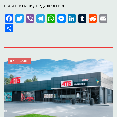
скейті в парку недалеко від …
Facebook
Twitter
Viber
Telegram
WhatsApp
Messenger
LinkedIn
Tumblr
Redd
Em
Поділитися
НАШІ БУДНІ