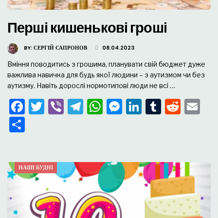
Перші кишенькові гроші
BY:
СЕРГІЙ САПРОНОВ
08.04.2023
Вміння поводитись з грошима, планувати свій бюджет дуже
важлива навичка для будь якої людини – з аутизмом чи без
аутизму. Навіть дорослі нормотипові люди не всі …
Facebook
Twitter
Viber
Telegram
WhatsApp
Messenger
LinkedIn
Tumblr
Redd
Em
Поділитися
НАШІ БУДНІ