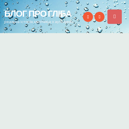
for:
БЛОГ ПРО ГЛІБА
реальна історія хлопчика з аутизмом