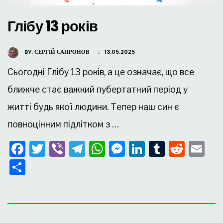
Глібу 13 років
BY:
СЕРГІЙ САПРОНОВ
13.05.2025
Сьогодні Глібу 13 років, а це означає, що все
ближче стає важкий пубертатний період у
житті будь якої людини. Тепер наш син є
повноцінним підлітком з …
Facebook
Twitter
Viber
Telegram
WhatsApp
Messenger
LinkedIn
Tumblr
Redd
Em
Поділитися