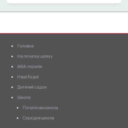
Головна
На початку шляху
АВА-терапія
Наші будні
Дитячий садок
Школа
Початкова школа
Середня школа