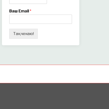
Ваш Email
*
Так,чекаю!