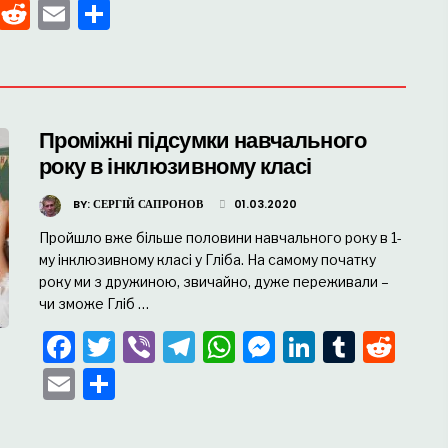
pp
enger
kedIn
Tumblr
Reddit
Email
Поділитися
Проміжні підсумки навчального
року в інклюзивному класі
BY:
СЕРГІЙ САПРОНОВ
01.03.2020
Пройшло вже більше половини навчального року в 1-
му інклюзивному класі у Гліба. На самому початку
року ми з дружиною, звичайно, дуже переживали –
чи зможе Гліб …
Facebook
Twitter
Viber
Telegram
WhatsApp
Messenger
LinkedIn
Tumbl
Red
Email
Поділитися