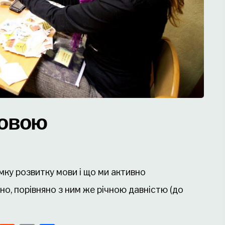
мовою
мку розвитку мови і що ми активно
о, порівняно з ним же річною давністю (до