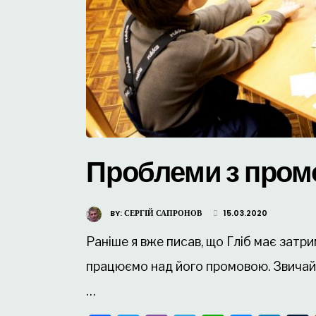
Проблеми з про
BY:
СЕРГІЙ САПРОНОВ
15.03.2020
Раніше я вже писав, що Гліб має затри
працюємо над його промовою. Звичайн
…