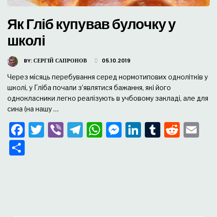
Як Гліб купував булочку у
школі
BY:
СЕРГІЙ САПРОНОВ
05.10.2019
Через місяць перебування серед нормотипових однолітків у
школі, у Гліба почали з’являтися бажання, які його
однокласники легко реалізують в учбовому закладі, але для
сина (на нашу …
Facebook
Twitter
Viber
Telegram
WhatsApp
Messenger
LinkedIn
Tumblr
Redd
Em
Поділитися