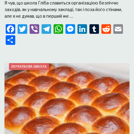
Я чув, що школа Гліба славиться організацією безліччю
заходів, як у навчальному закладі, так і поза його стінами,
але я не думав, що в перший же …
Facebook
Twitter
Viber
Telegram
WhatsApp
Messenger
LinkedIn
Tumblr
Redd
Em
Поділитися
ПОЧАТКОВА ШКОЛА