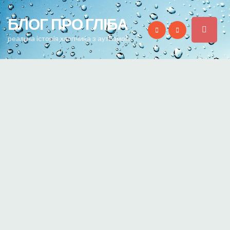
for:
БЛОГ ПРО ГЛІБА
реальна історія хлопчика з аутизмом