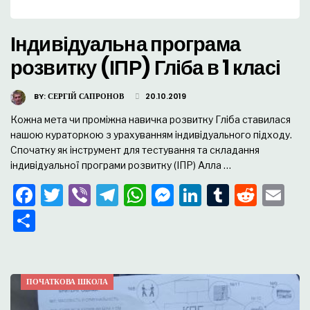
Індивідуальна програма
розвитку (ІПР) Гліба в 1 класі
BY:
СЕРГІЙ САПРОНОВ
20.10.2019
Кожна мета чи проміжна навичка розвитку Гліба ставилася
нашою кураторкою з урахуванням індивідуального підходу.
Спочатку як інструмент для тестування та складання
індивідуальної програми розвитку (ІПР) Алла …
Facebook
Twitter
Viber
Telegram
WhatsApp
Messenger
LinkedIn
Tumblr
Redd
Em
Поділитися
ПОЧАТКОВА ШКОЛА