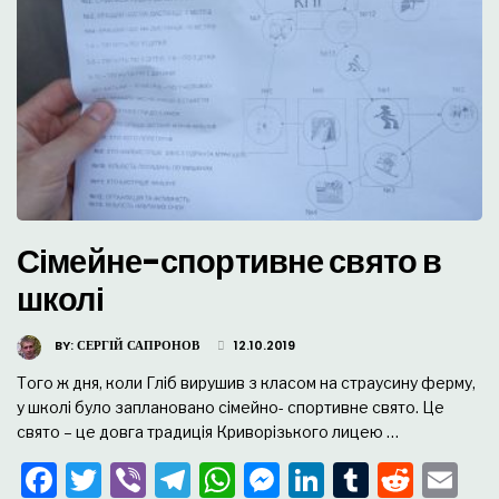
Сімейне-спортивне свято в
школі
BY:
СЕРГІЙ САПРОНОВ
12.10.2019
Того ж дня, коли Гліб вирушив з класом на страусину ферму,
у школі було заплановано сімейно- спортивне свято. Це
свято – це довга традиція Криворізького лицею …
Facebook
Twitter
Viber
Telegram
WhatsApp
Messenger
LinkedIn
Tumblr
Redd
Em