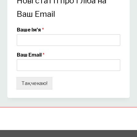
Нові статті про Гліба на
Ваш Email
Ваше Ім'я
*
Ваш Email
*
Так,чекаю!