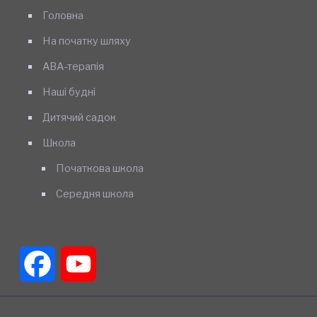
Головна
На початку шляху
АВА-терапія
Наші будні
Дитячий садок
Школа
Початкова школа
Середня школа
Facebook
YouTube
Channel