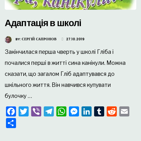
Адаптація в школі
BY:
СЕРГІЙ САПРОНОВ
27.10.2019
Закінчилася перша чверть у школі Гліба і
почалися перші в житті сина канікули. Можна
сказати, що загалом Гліб адаптувався до
шкільного життя. Він навчився купувати
булочку …
Facebook
Twitter
Viber
Telegram
WhatsApp
Messenger
LinkedIn
Tumblr
Redd
Em
Поділитися