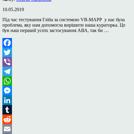
10.05.2019
Під час тестування Гліба за системою VB-MAPP у нас була
проблема, яку нам допомогла вирішити наша кураторка. Це
був наш перший успіх застосування АВА, так би …
Facebook
Twitter
Viber
Telegram
WhatsApp
Messenger
LinkedIn
Tumblr
Reddit