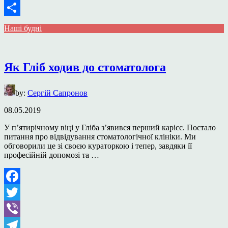
Email
Поділитися
Наші будні
Як Гліб ходив до стоматолога
by:
Сергій Сапронов
08.05.2019
У п’ятирічному віці у Гліба з’явився перший карієс. Постало
питання про відвідування стоматологічної клініки. Ми
обговорили це зі своєю кураторкою і тепер, завдяки її
професійній допомозі та …
Facebook
Twitter
Viber