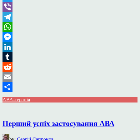
Twitter
Viber
Telegram
WhatsApp
Messenger
LinkedIn
Tumblr
Reddit
Email
Поділитися
АВА-терапія
Перший успіх застосування АВА
by:
Сергій Сапронов