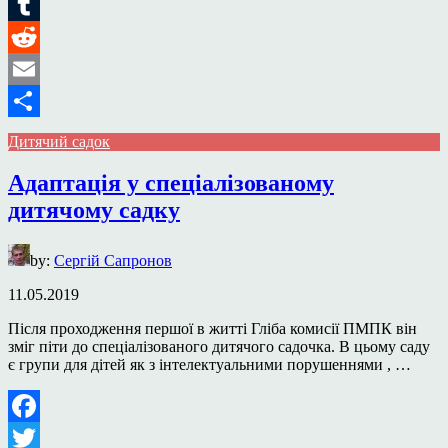
LinkedIn
Tumblr
Reddit
Email
Поділитися
Дитячий садок
Адаптація у спеціалізованому
дитячому садку
by:
Сергій Сапронов
11.05.2019
Після проходження першої в житті Гліба комисії ПМПК він
зміг піти до спеціалізованого дитячого садочка. В цьому саду
є групи для дітей як з інтелектуальними порушеннями , …
Facebook