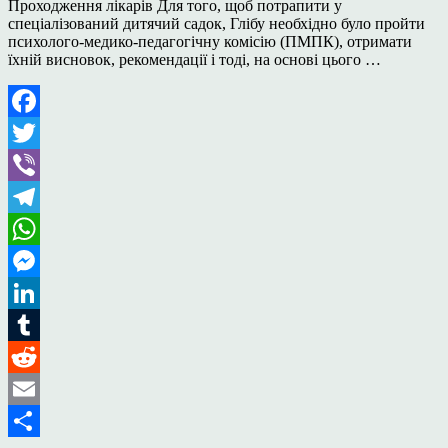
Проходження лікарів Для того, щоб потрапити у
спеціалізований дитячий садок, Глібу необхідно було пройти
психолого-медико-педагогічну комісію (ПМПК), отримати
їхній висновок, рекомендації і тоді, на основі цього …
Facebook
Twitter
Viber
Telegram
WhatsApp
Messenger
LinkedIn
Tumblr
Reddit
Email