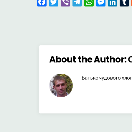
Facebook
Twitter
Viber
Telegram
WhatsA
Mess
Lin
About the Author:
Батько чудового хло