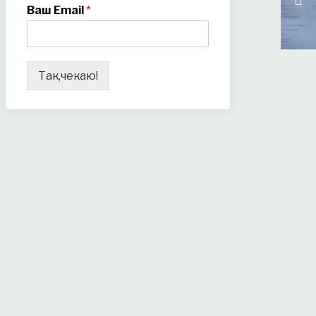
Ваш Email
*
Так,чекаю!