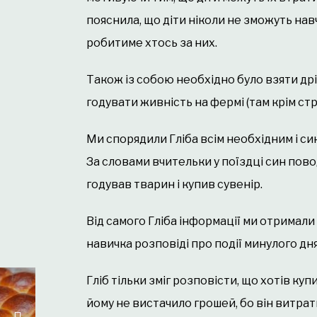
пояснила, що діти ніколи не зможуть на
робитиме хтось за них.
Також із собою необхідно було взяти дрі
годувати живність на фермі (там крім страусі
Ми спорядили Гліба всім необхідним і син 
За словами вчительки у поїздці син пово
годував тварин і купив сувенір.
Від самого Гліба інформації ми отримал
навичка розповіді про події минулого дня
Гліб тільки зміг розповісти, що хотів купи
йому не вистачило грошей, бо він витра