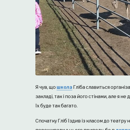
Я чув, що
школа
Гліба славиться організа
закладі, так і поза його стінами, але я н
їх буде так багато.
Спочатку Гліб їздив із класом до театру