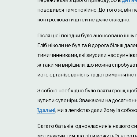
переживали з цього приводу, бо в
дитяч
поводився там спокійно. До того ж, він 
контролювати дітей не дуже складно.
Після цієї поїздки було анонсовано іншу 
Гліб ніколи не був та й дорога більш дале
тими чинниками, які змусили нас сумніват
ж таки ми вирішили, що можна спробуват
його організованість та дотримання інстр
З собою необхідно було взяти гроші, що
купити сувеніри. Зважаючи на досягненн
їдальні
, ми з легкістю дали йому із собо
Багато батьків однокласників нашого син
мотивуючи тим, що діти можуть їх втрат