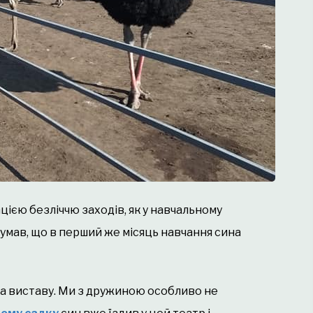
цією безліччю заходів, як у навчальному
е думав, що в перший же місяць навчання сина
 на виставу. Ми з дружиною особливо не