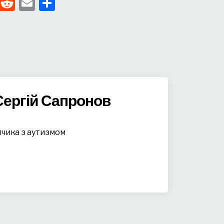
pp
enger
kedIn
Tumblr
Reddit
Email
Поділитися
Сергій Сапронов
пчика з аутизмом