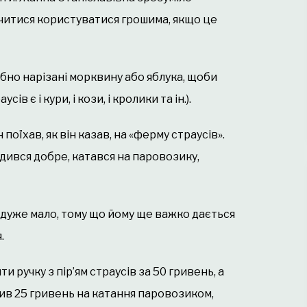
вчитися користуватися грошима, якщо це
бно нарізані морквину або яблука, щоби
в є і кури, і кози, і кролики та ін.).
поїхав, як він казав, на «ферму страусів».
дився добре, катався на паровозику,
и дуже мало, тому що йому ще важко дається
.
ти ручку з пір’ям страусів за 50 гривень, а
тив 25 гривень на катання паровозиком,