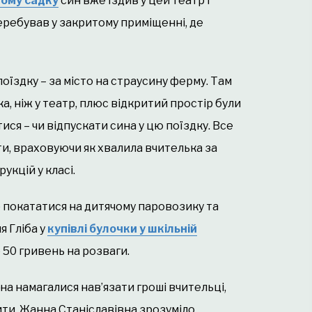
ому садку
син вже їздив у цей театр і
перебував у закритому приміщенні, де
поїздку – за місто на страусину ферму. Там
ка, ніж у театр, плюс відкритий простір були
ися – чи відпускати сина у цю поїздку. Все
и, враховуючи як хвалила вчителька за
укцій у класі.
б покататися на дитячому паровозику та
я Гліба у
купівлі булочки у шкільній
ю 50 гривень на розваги.
а намагалися нав’язати гроші вчительці,
ити. Жанна Станіславівна зрозуміло