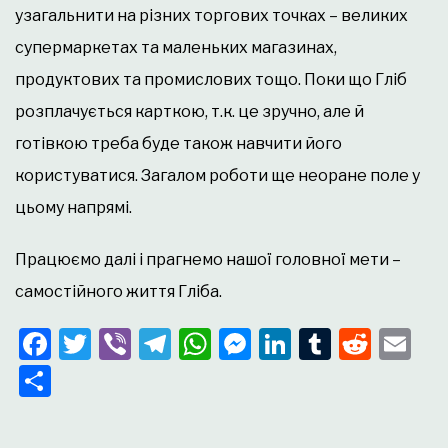
узагальнити на різних торгових точках – великих
супермаркетах та маленьких магазинах,
продуктових та промислових тощо. Поки що Гліб
розплачується карткою, т.к. це зручно, але й
готівкою треба буде також навчити його
користуватися. Загалом роботи ще неоране поле у
цьому напрямі.
Працюємо далі і прагнемо нашої головної мети –
самостійного життя Гліба.
Facebook
Twitter
Viber
Telegram
WhatsApp
Messenger
LinkedIn
Tumblr
Redd
Em
Поділитися