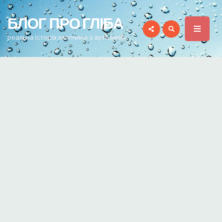
for:
БЛОГ ПРО ГЛІБА
реальна історія хлопчика з аутизмом