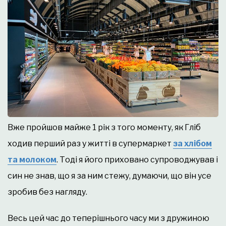
Вже пройшов майже 1 рік з того моменту, як Гліб
ходив перший раз у житті в супермаркет
за хлібом
та молоком
. Тоді я його приховано супроводжував і
син не знав, що я за ним стежу, думаючи, що він усе
зробив без нагляду.
Весь цей час до теперішнього часу ми з дружиною