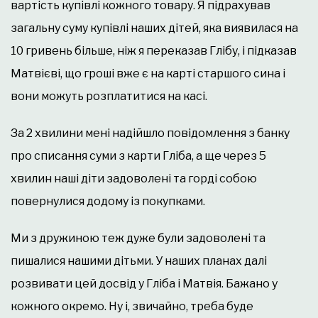
вартість купівлі кожного товару. Я підрахував
загальну суму купівлі наших дітей, яка виявилася на
10 гривень більше, ніж я переказав Глібу, і підказав
Матвієві, що гроші вже є на карті старшого сина і
вони можуть розплатитися на касі.
За 2 хвилини мені надійшло повідомлення з банку
про списання суми з карти Гліба, а ще через 5
хвилин наші діти задоволені та горді собою
повернулися додому із покупками.
Ми з дружиною теж дуже були задоволені та
пишалися нашими дітьми. У наших планах далі
розвивати цей досвід у Гліба і Матвія. Бажано у
кожного окремо. Ну і, звичайно, треба буде