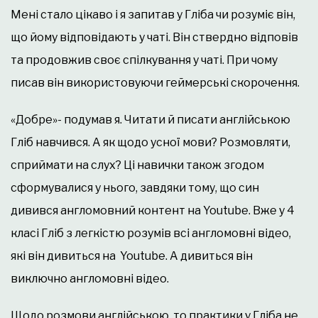
Мені стало цікаво і я запитав у Гліба чи розуміє він,
що йому відповідають у чаті. Він ствердно відповів
та продовжив своє спілкування у чаті. При чому
писав він використовуючи геймерські скорочення.
«Добре»- подумав я. Читати й писати англійською
Гліб навчився. А як щодо усної мови? Розмовляти,
сприймати на слух? Ці навички також згодом
сформувалися у нього, завдяки тому, що син
дивився англомовний контент на Youtube. Вже у 4
класі Гліб з легкістю розумів всі англомовні відео,
які він дивиться на Youtube. А дивиться він
виключно англомовні відео.
Щодо розмови англійською, то практики у Гліба не