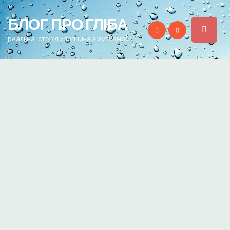
for:
БЛОГ ПРО ГЛІБА
реальна історія хлопчика з аутизмом