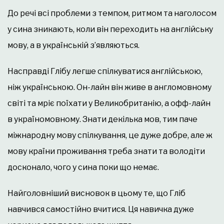
До речі всі проблеми з темпом, ритмом та наголосом
у сина зникають, коли він переходить на англійську
мову, а в українській з’являються.
Насправді Глібу легше спілкуватися англійською,
ніж українською. Он-лайн він живе в англомовному
світі та мріє поїхати у Великобританію, а офф-лайн
в україномовному. Знати декілька мов, тим паче
міжнародну мову спілкування, це дуже добре, але ж
мову країни проживання треба знати та володіти
досконало, чого у сина поки що немає.
Найголовніший висновок в цьому те, що Гліб
навчився самостійно вчитися. Ця навичка дуже