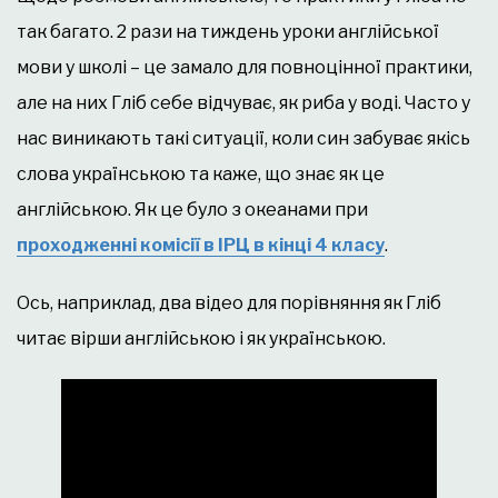
так багато. 2 рази на тиждень уроки англійської
мови у школі – це замало для повноцінної практики,
але на них Гліб себе відчуває, як риба у воді. Часто у
нас виникають такі ситуації, коли син забуває якісь
слова українською та каже, що знає як це
англійською. Як це було з океанами при
проходженні комісії в ІРЦ в кінці 4 класу
.
Ось, наприклад, два відео для порівняння як Гліб
читає вірши англійською і як українською.