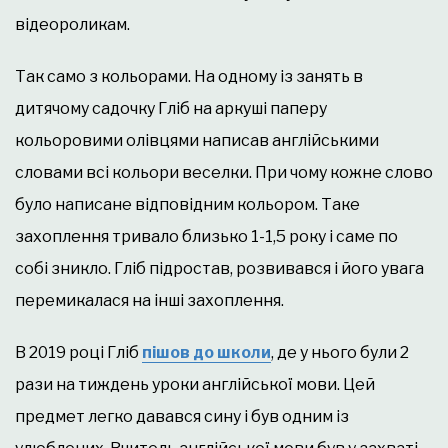
відеороликам.
Так само з кольорами. На одному із занять в
дитячому садочку Гліб на аркуші паперу
кольоровими олівцями написав англійськими
словами всі кольори веселки. При чому кожне слово
було написане відповідним кольором. Таке
захоплення тривало близько 1-1,5 року і саме по
собі зникло. Гліб підростав, розвивався і його увага
перемикалася на інші захоплення.
В 2019 році Гліб
пішов до школи
, де у нього були 2
рази на тиждень уроки англійської мови. Цей
предмет легко давався сину і був одним із