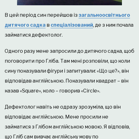
В цей період син перейшов із
загальноосвітнього
д
итяч
ого
сад
к
а
в
спец
і
ал
і
зован
и
й
, де з ним почала
займатися дефектолог.
Одного разу мене запросили до дитячого садка, щоб
поговорити про Гліба. Там мені розповіли, що коли
сину показували фігури і запитували: «Що це?», він
відповідав англійською. Показували квадрат – він
казав «Square», коло – говорив «Сircle».
Дефектолог навіть не одразу зрозуміла, що він
відповідає англійською. Мене просили не
займатися з Глібом англійською мовою. Я відповів,
що Гліб сам вивчає англійську мову по