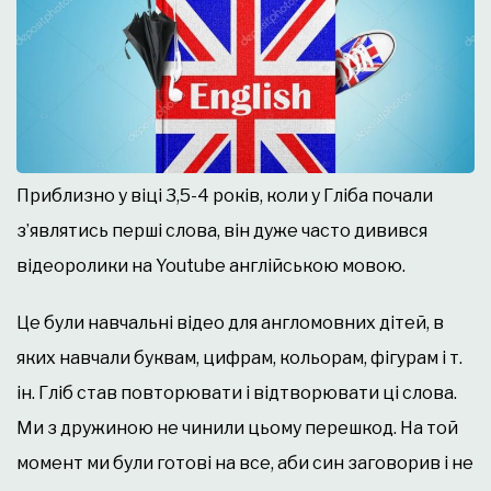
Приблизно у віці 3,5-4 років, коли у Гліба почали
з’являтись перші слова, він дуже часто дивився
відеоролики на Youtube англійською мовою.
Це були навчальні відео для англомовних дітей, в
яких навчали буквам, цифрам, кольорам, фігурам і т.
ін. Гліб став повторювати і відтворювати ці слова.
Ми з дружиною не чинили цьому перешкод. На той
момент ми були готові на все, аби син заговорив і не