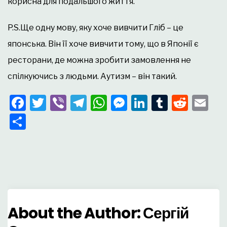
корисна для подальшого життя.
P.S.Ще одну мову, яку хоче вивчити Гліб – це
японська. Він її хоче вивчити тому, що в Японії є
ресторани, де можна зробити замовлення не
спілкуючись з людьми. Аутизм – він такий.
Facebook
Twitter
Viber
Telegram
WhatsApp
Messenger
LinkedIn
Tumblr
Redd
Em
Поділитися
About the Author:
Сергій