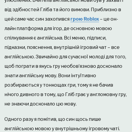
улюблених. Вчитель англійської мови був у захваті
від здібностей Гліба та його вимови. Приблизно в
цей саме час син захопився
грою Roblox
– це он-
лайн платформа для ігор, де основною мовою
спілкування є англійська. Всі меню, підписи,
підказки, пояснення, внутрішній ігровий чат – все
англійською. Звичайно для сучасної молоді для того,
щоб пограти в якусь гру необов’язково досконало
знати англійську мову. Вони інтуїтивно
розбираються у тонкощах гри, тому я не бачив
нічого дивного в тому, що Гліб грає у англомовну гру,
не знаючи досконало цю мову.
Одного разу я помітив, що син щось пише
англійською мовою у внутрішньому ігровому чаті.