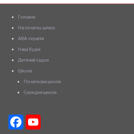
Головна
На початку шляху
АВА-терапія
Наші будні
Дитячий садок
Школа
Початкова школа
Середня школа
Facebook
YouTube