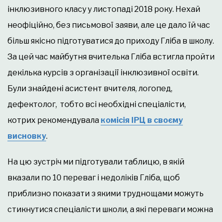
інклюзивного класу у листопаді 2018 року. Нехай
неофіційно, без письмової заяви, але це дало їй час
більш якісно підготуватися до приходу Гліба в школу.
За цей час майбутня вчителька Гліба встигла пройти
декілька курсів з організації інклюзивної освіти.
Були знайдені асистент вчителя, логопед,
дефектолог, тобто всі необхідні спеціалісти,
котрих рекомендувала
комісія ІРЦ в своєму
висновку
.
На цю зустріч ми підготували таблицю, в якій
вказали по 10 переваг і недоліків Гліба, щоб
приблизно показати з якими труднощами можуть
стикнутися спеціалісти школи, а які переваги можна