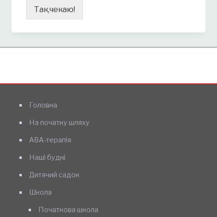
Так,чекаю!
Головна
На початку шляху
АВА-терапія
Наші будні
Дитячий садок
Школа
Початкова школа