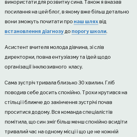
використати для розвитку сина. Також я вказав
посилання на цей блог, в якому вже більш детально
вони зможуть почитати про
наш шлях
від
встановлення діагнозу
до
порогу школи
.
Асистент вчителя молода дівчина, зі слів
директорки, повна ентузіазму та ідей щодо
організації інклюзивного класу.
Сама зустріч тривала близько 30 хвилин. Гліб
поводив себе досить спокійно. Трохи крутився на
стільці і ближче до закінчення зустрічі почав
проситися додому. Вся команда спеціалістів
помітила, що син зміг більш менш спокійно всидіти
тривалий час на одному місці і що це не кожній