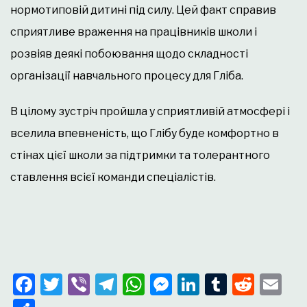
нормотиповій дитині під силу. Цей факт справив
сприятливе враження на працівників школи і
розвіяв деякі побоювання щодо складності
організації навчального процесу для Гліба.
В цілому зустріч пройшла у сприятливій атмосфері і
вселила впевненість, що Глібу буде комфортно в
стінах цієї школи за підтримки та толерантного
ставлення всієї команди спеціалістів.
Facebook
Twitter
Viber
Telegram
WhatsApp
Messenger
LinkedIn
Tumblr
Redd
Em