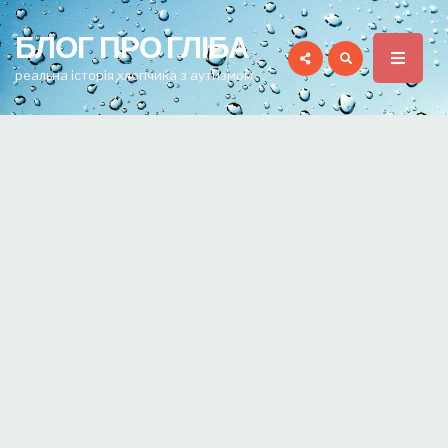
for:
БЛОГ ПРО ГЛІБА
реальна історія хлопчика з аутизмом