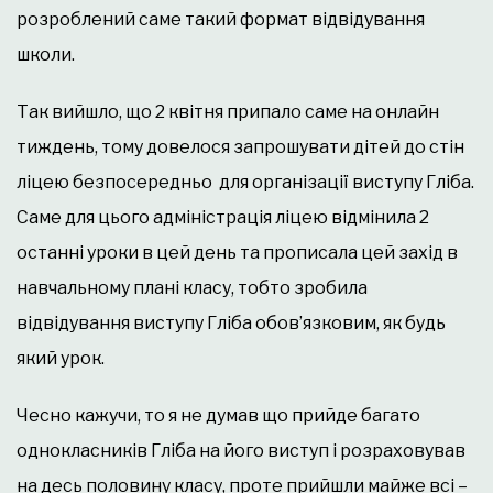
розроблений саме такий формат відвідування
школи.
Так вийшло, що 2 квітня припало саме на онлайн
тиждень, тому довелося запрошувати дітей до стін
ліцею безпосередньо для організації виступу Гліба.
Саме для цього адміністрація ліцею відмінила 2
останні уроки в цей день та прописала цей захід в
навчальному плані класу, тобто зробила
відвідування виступу Гліба обов’язковим, як будь
який урок.
Чесно кажучи, то я не думав що прийде багато
однокласників Гліба на його виступ і розраховував
на десь половину класу, проте прийшли майже всі –