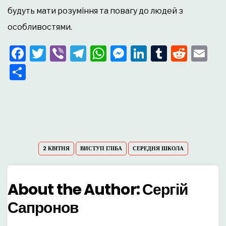
будуть мати розуміння та повагу до людей з
особливостями.
Facebook
Twitter
Viber
Telegram
WhatsApp
Messenger
LinkedIn
Tumblr
Redd
Em
Поділитися
2 КВІТНЯ
ВИСТУП ГЛІБА
СЕРЕДНЯ ШКОЛА
About the Author:
Сергій
Сапронов