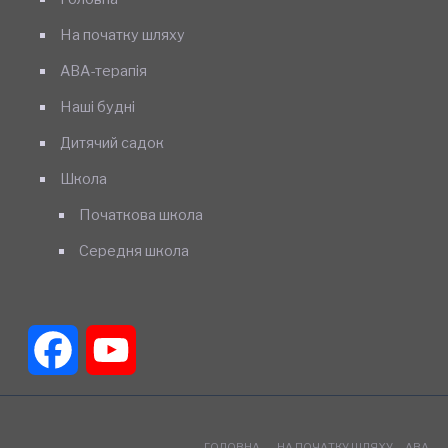
На початку шляху
АВА-терапія
Наші будні
Дитячий садок
Школа
Початкова школа
Середня школа
Facebook
YouTube
Channel
ГОЛОВНА
НА ПОЧАТКУ ШЛЯХУ
АВА-