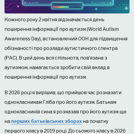
Кожного року 2 квітня відзначається день
поширення інформації про аутизм (World Autism
Awareness Day), встановлений ООН для підвищення
обізнаності про розлади аутистичного спектра
(РАС). В цей день вся спільнота, пов’язана з
аутизмом, намагається зробити свій вклад в
поширення інформації про аутизм.
В 2026 році я вирішив, що прийшов час розказати
однокласникам Гліба про його аутизм. Батькам
однокласників сина я розказав про його аутизм ще
на
перших батьківських зборах
на початку
першого класу в 2019 році. До сьомого класу в 2026