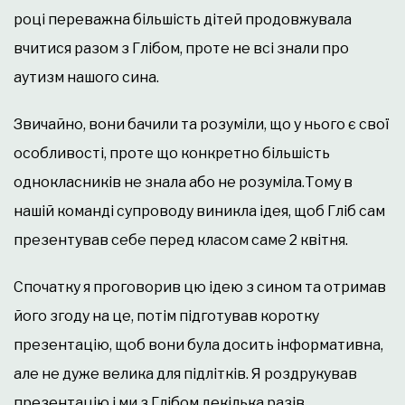
році переважна більшість дітей продовжувала
вчитися разом з Глібом, проте не всі знали про
аутизм нашого сина.
Звичайно, вони бачили та розуміли, що у нього є свої
особливості, проте що конкретно більшість
однокласників не знала або не розуміла.
Тому в
нашій команді супроводу виникла ідея, щоб Гліб сам
презентував себе перед класом саме 2 квітня.
Спочатку я проговорив цю ідею з сином та отримав
його згоду на це, потім підготував коротку
презентацію, щоб вони була досить інформативна,
але не дуже велика для підлітків. Я роздрукував
презентацію і ми з Глібом декілька разів