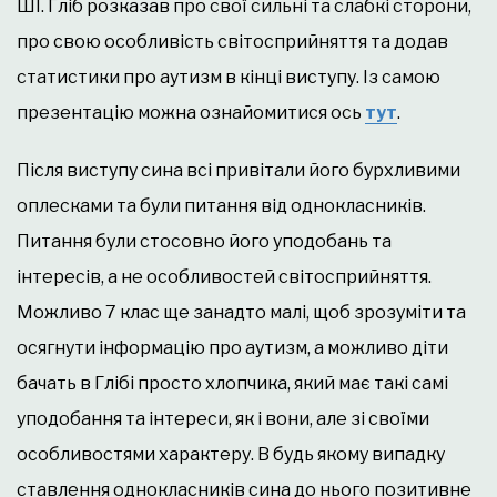
ШІ. Гліб розказав про свої сильні та слабкі сторони,
про свою особливість світосприйняття та додав
статистики про аутизм в кінці виступу. Із самою
презентацію можна ознайомитися ось
тут
.
Після виступу сина всі привітали його бурхливими
оплесками та були питання від однокласників.
Питання були стосовно його уподобань та
інтересів, а не особливостей світосприйняття.
Можливо 7 клас ще занадто малі, щоб зрозуміти та
осягнути інформацію про аутизм, а можливо діти
бачать в Глібі просто хлопчика, який має такі самі
уподобання та інтереси, як і вони, але зі своїми
особливостями характеру. В будь якому випадку
ставлення однокласників сина до нього позитивне