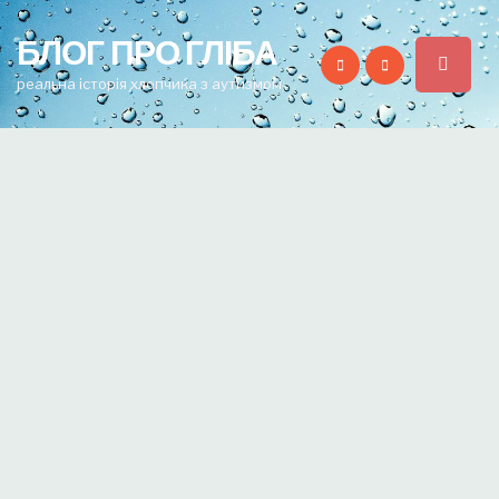
for:
БЛОГ ПРО ГЛІБА
реальна історія хлопчика з аутизмом