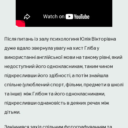
Після питань із залу психологиня Юлія Вікторівна
дуже вдало звернула увагу на хист Гліба у
використанні англійської мови на такому рівні, який
недоступний його однокласникам, таким чином
підкресливши його здібності, а потім знайшла
спільне (улюблений спорт, фільми, предмети в школі
та інше) між Глібом та його однокласниками,
підкресливши однаковість в деяких речах між
дітьми.
Закінчився захід спільним фотографуванням та