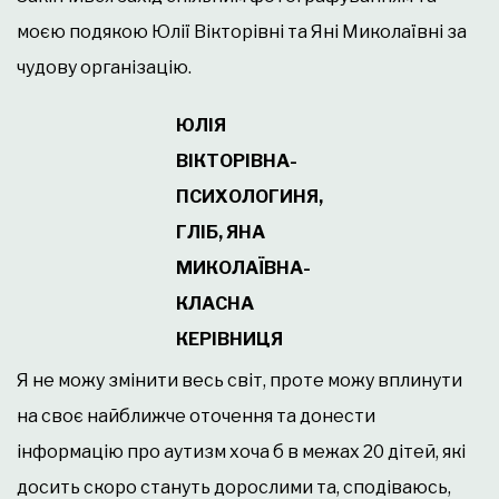
моєю подякою Юлії Вікторівні та Яні Миколаївні за
чудову організацію.
ЮЛІЯ
ВІКТОРІВНА-
ПСИХОЛОГИНЯ,
ГЛІБ, ЯНА
МИКОЛАЇВНА-
КЛАСНА
КЕРІВНИЦЯ
Я не можу змінити весь світ, проте можу вплинути
на своє найближче оточення та донести
інформацію про аутизм хоча б в межах 20 дітей, які
досить скоро стануть дорослими та, сподіваюсь,