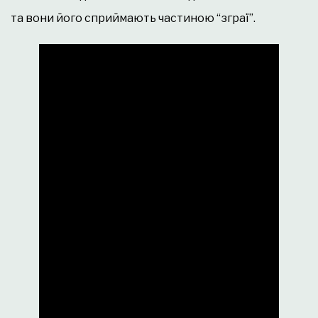
та вони його сприймають частиною “зграї”.