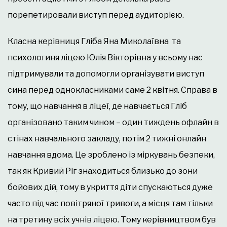
порепетировали виступ перед аудиторією.
Класна керівниця Гліба Яна Миколаївна та
психологиня ліцею Юлія Вікторівна у всьому нас
підтримували та допомогли організувати виступ
сина перед однокласниками саме 2 квітня. Справа в
тому, що навчання в ліцеї, де навчається Гліб
організовано таким чином – один тиждень офлайн в
стінах навчального закладу, потім 2 тижні онлайн
навчання вдома. Це зроблено із міркувань безпеки,
так як Кривий Ріг знаходиться близько до зони
бойових дій, тому в укриття діти спускаються дуже
часто під час повітряної тривоги, а місця там тільки
на третину всіх учнів ліцею. Тому керівництвом був