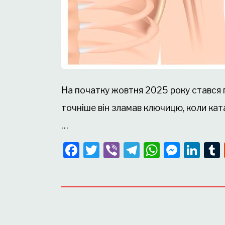
На початку жовтня 2025 року стався 
точніше він зламав ключицю, коли ката
…
Facebook
Twitter
Viber
Telegram
WhatsA
Mess
Lin