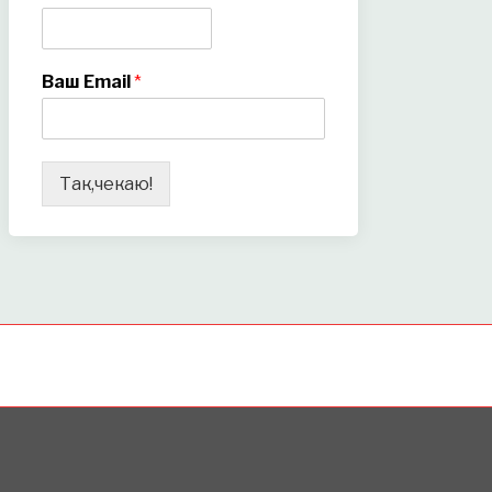
Ваш Email
*
Так,чекаю!