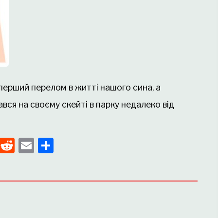
перший перелом в житті нашого сина, а
вся на своєму скейті в парку недалеко від
pp
enger
kedIn
Tumblr
Reddit
Email
Поділитися