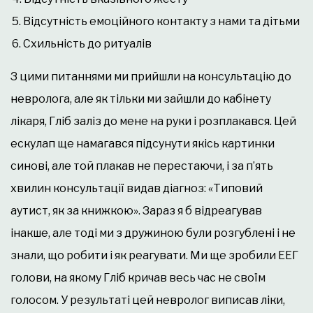
Відсутність емоційного контакту з нами та дітьми
Схильність до ритуалів
З цими питаннями ми прийшли на консультацію до
невролога, але як тільки ми зайшли до кабінету
лікаря, Гліб заліз до мене на руки і розплакався. Цей
ескулап ще намагався підсунути якісь картинки
синові, але той плакав не перестаючи, і за п’ять
хвилин консультації видав діагноз: «Типовий
аутист, як за книжкою». Зараз я б відреагував
інакше, але тоді ми з дружиною були розгублені і не
знали, що робити і як реагувати. Ми ще зробили ЕЕГ
голови, на якому Гліб кричав весь час не своїм
голосом. У результаті цей невролог виписав ліки,