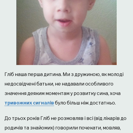
Гліб наша перша дитина. Ми з дружиною, як молоді
недосвідчені батьки, не надавали особливого
значення деяким моментам у розвитку сина, хоча
тривожних сигналів
було більш ніж достатньо.
До трьох років Гліб не розмовляв і всі (від лікарів до
родичів та знайомих) говорили почекати, мовляв,