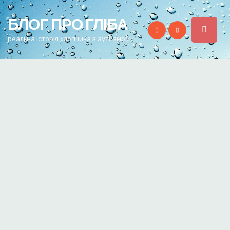
for:
БЛОГ ПРО ГЛІБА
реальна історія хлопчика з аутизмом