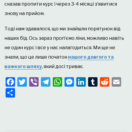
сказав пропити курс і через 3-4 місяці з’явитися
знову на прийом.
Тоді нам здавалося, що ми знайшли порятунок від
наших бід. Ось зараз проп’ємо ліки, можливо навіть
не один курс і все у нас налагодиться. Ми ще не
знали, що це лише початок
нашого довгого та
важкого шляху
, який досі триває.
Facebook
Twitter
Viber
Telegram
WhatsApp
Messenger
LinkedIn
Tumblr
Redd
Em
Поділитися