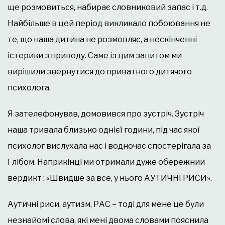
ще розмовиться, набирає словниковий запас і т.д.
Найбільше в цей період викликало побоювання не
те, що наша дитина не розмовляє, а нескінченні
істерики з приводу. Саме із цим запитом ми
вирішили звернутися до приватного дитячого
психолога.
Я зателефонував, домовився про зустріч. Зустріч
наша тривала близько однієї години, під час якої
психолог вислухала нас і водночас спостерігала за
Глібом. Наприкінці ми отримали дуже обережний
вердикт : «Швидше за все, у нього АУТИЧНІ РИСИ».
Аутичні риси, аутизм, РАС – тоді для мене це були
незнайомі слова, які мені двома словами пояснила