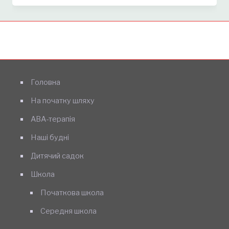
Головна
На початку шляху
АВА-терапія
Наші будні
Дитячий садок
Школа
Початкова школа
Середня школа