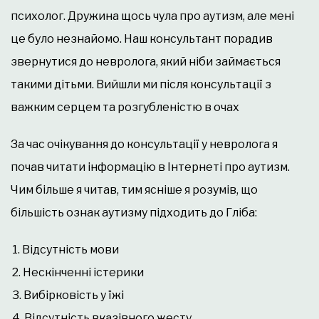
психолог. Дружина щось чула про аутизм, але мені
це було незнайомо. Наш консультант порадив
звернутися до невролога, який ніби займається
такими дітьми. Вийшли ми після консультації з
важким серцем та розгубленістю в очах
За час очікування до консультації у невролога я
почав читати інформацію в Інтернеті про аутизм.
Чим більше я читав, тим ясніше я розумів, що
більшість ознак аутизму підходить до Гліба:
Відсутність мови
Нескінченні істерики
Вибірковість у їжі
Відсутність вказівного жесту