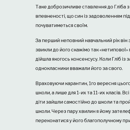
Таке доброзичливе ставлення до Гліба з
впевненості, що син із задоволенням під
почуватиметься своїм.
За перший неповний навчальний рік він з
звикли до його скажімо так «нетипової» 
дійшла якогось консенсусу. Коли Гліб із
однокласники вважали його за свого.
Враховуючи карантин, 1го вересня цього 
школи, а лише для 1-их та 11-их класів. Вс
діти зайшли самостійно до школи та прой
школи. Через пару хвилин я йому зателе
переконатися у його благополучному при