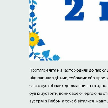
Протягом літа ми часто ходили до парку, 
відпочинку з дітьми, собаками або просто
часто зустрічали однокласників та одно
був їх зустріти, вони своєю чергою не с
зустрічі з Глібом, а хоча б віталися і наві