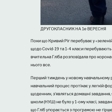
ДРУГОКЛАСНИК НА 1е ВЕРЕСНЯ
Поки що Кривий Ріг перебуває у «зеленій
щодо Covid-19 та 1-4 класи перебувають 
вчителька Гліба розповідала про коронавір
нього все.
Перший тиждень у новому навчальному р
навчальний процес протікає у легкій форм
щоденник, з’являться домашні завдання,
школи (НУШ) ​​не було у 1-ому класі, завд
що Гліб упорається з програмою не гірше