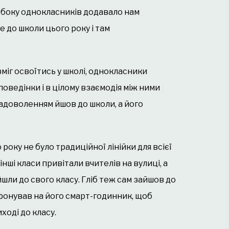
 боку однокласників додавало нам
е до школи цього року і там
міг освоїтись у школі, однокласники
поведінки і в цілому взаємодія між ними
 задоволенням йшов до школи, а його
року не було традиційної лінійки для всієї
і інші класи привітали вчителів на вулиці, а
шли до свого класу. Гліб теж сам зайшов до
фонував на його смарт-годинник, щоб
ході до класу.