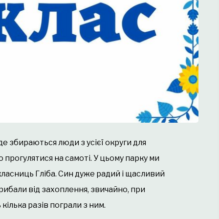
де збираються люди з усієї округи для
 прогулятися на самоті. У цьому парку ми
класниць Гліба. Син дуже радий і щасливий
трибали від захоплення, звичайно, при
ть кілька разів пограли з ним.