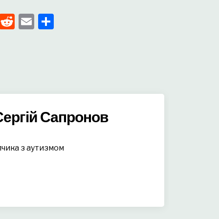
pp
enger
kedIn
Tumblr
Reddit
Email
Поділитися
Сергій Сапронов
пчика з аутизмом