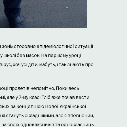
 зоні» стосовно епідеміологічної ситуації
у школі без масок. На першому уроці
ус, хоч усі діти, мабуть, і так знають про
оці пролетів непомітно. Поки весь
і, але у 2-му класі Гліб вже почав вести
 яких за концепцією Нової Української
ання стануть складнішими, але я впевнений,
 за своїх однокласників та однокласниць.