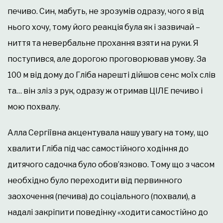
печиво. Син, мабуть, не зрозумів одразу, чого я від
нього хочу, тому його реакція була як і зазвичай –
ниття та невербальне прохання взяти на руки. Я
поступився, але дорогою проговорював умову. За
100 м від дому до Гліба нарешті дійшов сенс моїх слів
та… він зліз з рук, одразу ж отримав ЦІЛЕ печиво і
мою похвалу.
Алла Сергіївна акцентувала нашу увагу на тому, що
хвалити Гліба під час самостійного ходіння до
дитячого садочка було обов’язково. Тому що з часом
необхідно було переходити від первинного
заохочення (печива) до соціального (похвали), а
надалі закріпити поведінку «ходити самостійно до