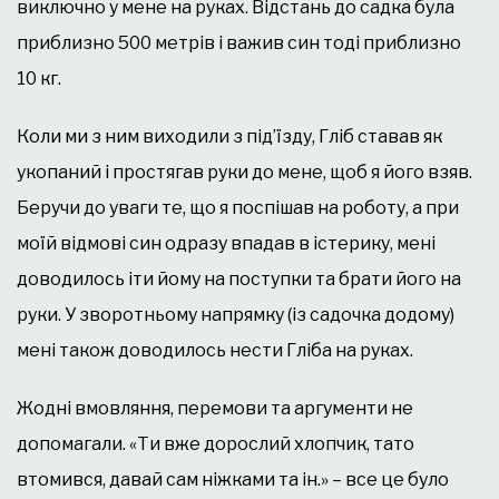
виключно у мене на руках. Відстань до садка була
приблизно 500 метрів і важив син тоді приблизно
10 кг.
Коли ми з ним виходили з під’їзду, Гліб ставав як
укопаний і простягав руки до мене, щоб я його взяв.
Беручи до уваги те, що я поспішав на роботу, а при
моїй відмові син одразу впадав в істерику, мені
доводилось іти йому на поступки та брати його на
руки. У зворотньому напрямку (із садочка додому)
мені також доводилось нести Гліба на руках.
Жодні вмовляння, перемови та аргументи не
допомагали. «Ти вже дорослий хлопчик, тато
втомився, давай сам ніжками та ін.» – все це було