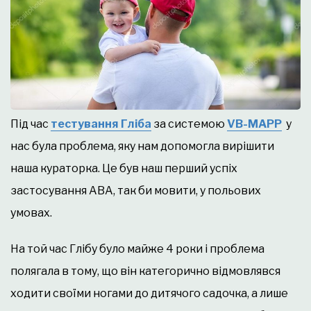
Під час
тест
ування Гл
іба
за системою
VB-MAPP
у
нас була проблема, яку нам допомогла вирішити
наша кураторка. Це був наш перший успіх
застосування АВА, так би мовити, у польових
умовах.
На той час Глібу було майже 4 роки і проблема
полягала в тому, що він категорично відмовлявся
ходити своїми ногами до дитячого садочка, а лише