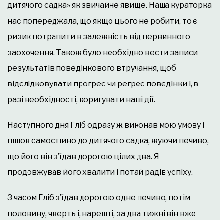
дитячого садка» як звичайне явище. Наша кураторка
нас попереджала, що якщо цього не робити, то є
ризик потрапити в залежність від первинного
заохочення. Також було необхідно вести записи
результатів поведінкового втручання, щоб
відслідковувати прогрес чи регрес поведінки і, в
разі необхідності, коригувати наші дії.
Наступного дня Гліб одразу ж виконав мою умову і
пішов самостійно до дитячого садка, жуючи печиво,
що його він з’їдав дорогою цілих два. Я
продовжував його хвалити і потай радів успіху.
З часом Гліб з’їдав дорогою одне печиво, потім
половину, чверть і, нарешті, за два тижні він вже