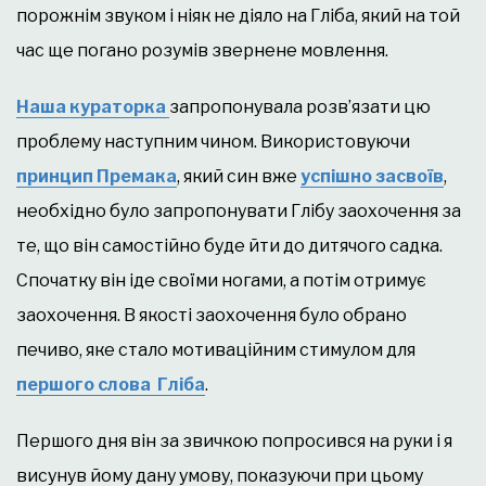
порожнім звуком і ніяк не діяло на Гліба, який на той
час ще погано розумів звернене мовлення.
Наш
а курат
орка
запропонувала розв’язати цю
проблему наступним чином. Використовуючи
принцип Премака
, який син вже
усп
ішно
засво
їв
,
необхідно було запропонувати Глібу заохочення за
те, що він самостійно буде йти до дитячого садка.
Спочатку він іде своїми ногами, а потім отримує
заохочення. В якості заохочення було обрано
печиво, яке стало мотиваційним стимулом для
пер
шого слова Гл
іба
.
Першого дня він за звичкою попросився на руки і я
висунув йому дану умову, показуючи при цьому