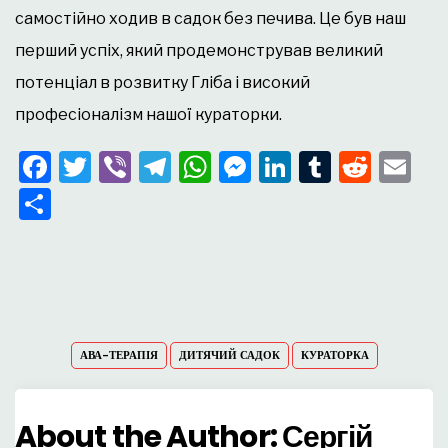
самостійно ходив в садок без печива. Це був наш
перший успіх, який продемонстрував великий
потенціал в розвитку Гліба і високий
професіоналізм нашої кураторки.
Facebook
Twitter
Viber
Telegram
WhatsApp
Messenger
LinkedIn
Tumblr
Redd
Em
Поділитися
АВА-ТЕРАПІЯ
ДИТЯЧИЙ САДОК
КУРАТОРКА
About the Author:
Сергій