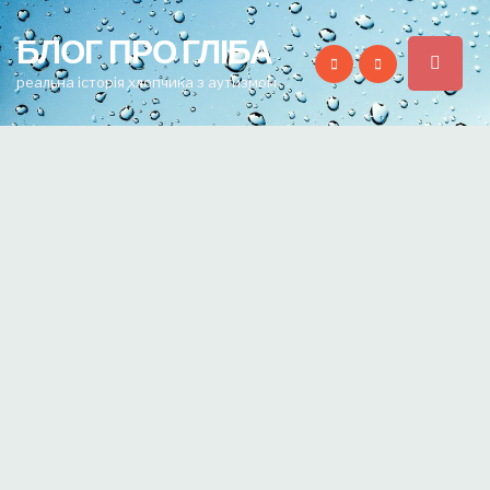
for:
БЛОГ ПРО ГЛІБА
реальна історія хлопчика з аутизмом