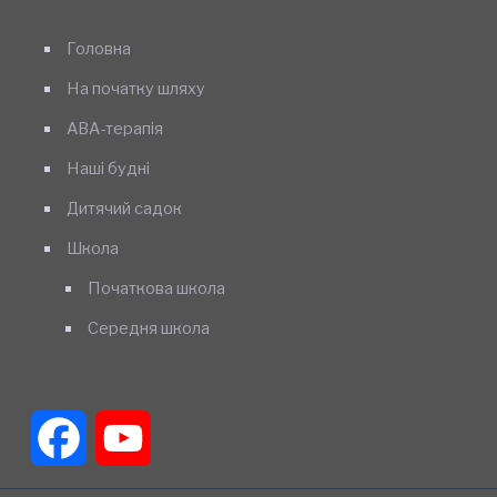
Головна
На початку шляху
АВА-терапія
Наші будні
Дитячий садок
Школа
Початкова школа
Середня школа
Facebook
YouTube
Channel