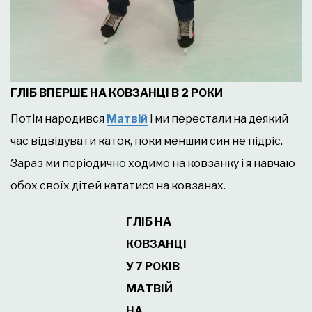
ГЛІБ ВПЕРШЕ НА КОВЗАНЦІ В 2 РОКИ
Потім народився
Матв
ій
і ми перестали на деякий
час відвідувати каток, поки менший син не підріс.
Зараз ми періодично ходимо на ковзанку і я навчаю
обох своїх дітей кататися на ковзанах.
ГЛІБ НА
КОВЗАНЦІ
У 7 РОКІВ
МАТВІЙ
НА