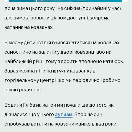
Хоча зима цього року і не сніжна (принаймні у нас),
але зимові розваги цілком доступні, зокрема
катання на ковзанах.
В моєму дитинстві я вчився кататися на ковзанах
самостійно на залитій у дворі ковзанці або на
найближчій річці, тому я досить впевнено катаюсь.
Зараз можна піти на штучну ковзанку в
торгівельному центрі, що ми періодично і робимо
всією родиною.
Водити Гліба на каток ми почали ще до того, як
дізналися, що у нього
аутизм
. Вперше син
спробував встати на ковзани майже в два роки.