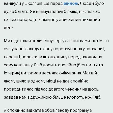
канікули у школярів ще перед
війною
. Людей було
дуже багато. Як мінімум вдвічі більше, ніж під час
наших попередніх візитів у звичайний вихідний
день.
Ми відстояли величезну чергу за квитками, потім – в
очікуванні заходу в зону перевзування у ковзани і,
нарешті, пережили штовханину перед входом на
саму ковзанку. Гліб досить спокійно (без ниття та
істерик) витримав весь час очікування. Матвій,
якому шило в одному місці не дає спокійно
проводити час під час довгого чекання на щось,
завдав нам з дружиною більше клопоту, ніж Гліб.
Я спокійно відкатав обов’язкову програму з