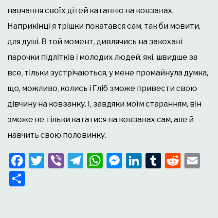
навчання своїх дітей катанню на ковзанах.
Наприкінці я трішки покатався сам, так би мовити,
для душі. В той момент, дивлячись на закохані
парочки підлітків і молодих людей, які, швидше за
все, тільки зустрічаються, у мене промайнула думка,
що, можливо, колись і Гліб зможе привести свою
дівчину на ковзанку. І, завдяки моїм старанням, він
зможе не тільки кататися на ковзанах сам, але й
навчить свою половинку.
Facebook
Twitter
Viber
Telegram
WhatsApp
Messenger
LinkedIn
Tumblr
Redd
Em
Поділитися