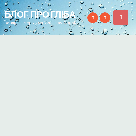
for:
БЛОГ ПРО ГЛІБА
реальна історія хлопчика з аутизмом