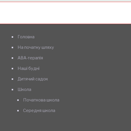
Головна
На початку шляху
АВА-терапія
Наші будні
Дитячий садок
Школа
Початкова школа
Середня школа