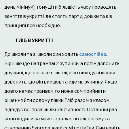
день мінімум), тому діти більшість часу проводять
заняття в укритті, де стоять парти, дошки та є в
принципі все необхідне.
ГЛІБ В УКРИТТІ
До школи та зі школи син ходить
самостійно
.
Вірніше їде на трамваї 2 зупинки, а потім дзвонить
дружині, що він вже в школі, а по виходу зі школи –
дзвонить, що він вийшов та йде на зупинку. Якщо
довго немає трамвая, то може сам прийняти
рішення йти додому пішки.
Гліб разом з класом
відвідує всі позашкільні активності. Останній раз
вони ходили на майстер-клас по альпінізму та
створенню бургера, який самі потім їли. Син навіть