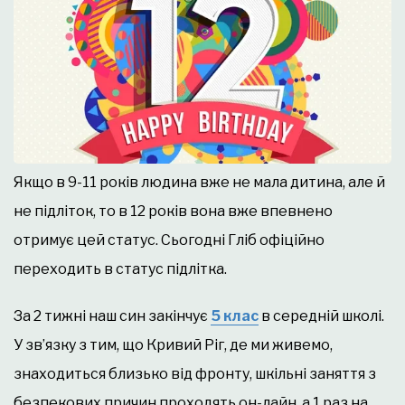
Якщо в 9-11 років людина вже не мала дитина, але й
не підліток, то в 12 років вона вже впевнено
отримує цей статус. Сьогодні Гліб офіційно
переходить в статус підлітка.
За 2 тижні наш син закінчує
5 клас
в середній школі.
У зв’язку з тим, що Кривий Ріг, де ми живемо,
знаходиться близько від фронту, шкільні заняття з
безпекових причин проходять он-лайн, а 1 раз на