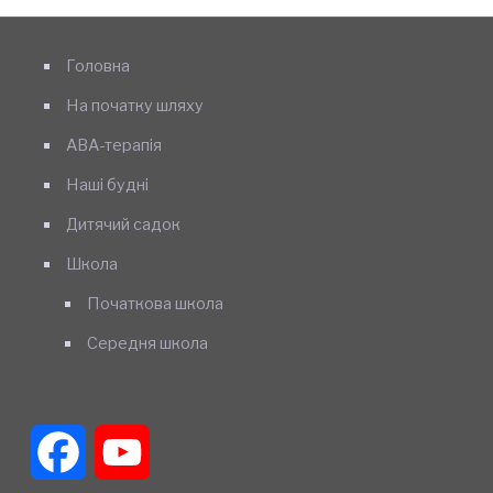
Головна
На початку шляху
АВА-терапія
Наші будні
Дитячий садок
Школа
Початкова школа
Середня школа
Facebook
YouTube