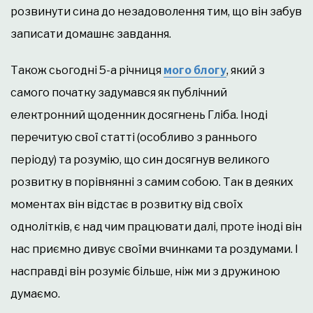
розвинути сина до незадоволення тим, що він забув
записати домашнє завдання.
Також сьогодні 5-а річниця
мого блогу
, який з
самого початку задумався як публічний
електронний щоденник досягнень Гліба. Іноді
перечитую свої статті (особливо з раннього
періоду) та розумію, що син досягнув великого
розвитку в порівнянні з самим собою. Так в деяких
моментах він відстає в розвитку від своїх
однолітків, є над чим працювати далі, проте іноді він
нас приємно дивує своїми вчинками та роздумами. І
насправді він розуміє більше, ніж ми з дружиною
думаємо.