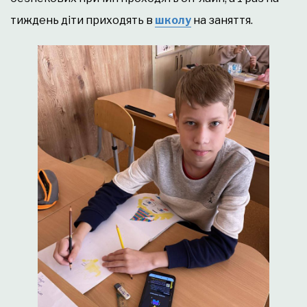
тиждень діти приходять в
школу
на заняття.