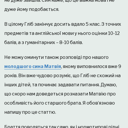
не дуже зайшла. Син каже, що це важка мова і не
дуже йому подобається.
В цілому Гліб закінчує досить вдало 5 клас. З точних
предметів та англійської мови у нього оцінки 10-12
балів, а з гуманітарних – 8-10 балів.
Не можу оминути також розповіді про нашого
молодшого сина Матвія
, якому виповнилося вже 9
років. Він вже чудово розуміє, що Гліб не схожий на
інших дітей, та починає задавати питання. Думаю,
що скоро нам доведеться розказати Матвію про
особливість його старшого брата. Я обов’язково
напишу про це статтю.
Браття поводяться так само, як і нормотипові рідні