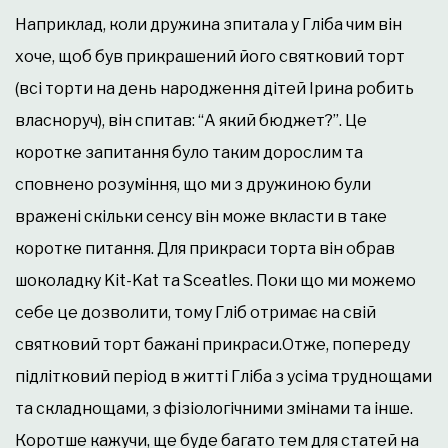
Наприклад, коли дружина зпитала у Гліба чим він
хоче, щоб був прикрашений його святковий торт
(всі торти на день народження дітей Ірина робить
власноруч), він спитав: “А який бюджет?”. Це
коротке запитання було таким дорослим та
сповнено розуміння, що ми з дружиною були
вражені скільки сенсу він може вкласти в таке
коротке питання. Для прикраси торта він обрав
шоколадку Kit-Kat та Sceatles. Поки що ми можемо
себе це дозволити, тому Гліб отримає на свій
святковий торт бажані прикраси.Отже, попереду
підлітковий період в житті Гліба з усіма труднощами
та складнощами, з фізіологічними змінами та інше.
Коротше кажучи, ще буде багато тем для статей на