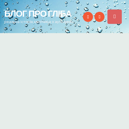
for:
БЛОГ ПРО ГЛІБА
реальна історія хлопчика з аутизмом